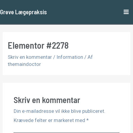
Gå
Ma
Greve Lægepraksis
til
M
indholdet
Elementor #2278
Skriv en kommentar
/
Information
/ Af
themaindoctor
Skriv en kommentar
Din e-mailadresse vil ikke blive publiceret.
Krævede felter er markeret med
*