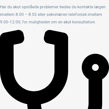
Har du akut opståede problemer bedes du kontakte lægen
imellem 8.00 – 8.55 eller sekretæren telefonisk imellem
9.00-12.00, for muligheden om en akut konsultation.