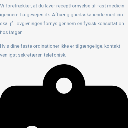
Vi foretrækker, at du laver receptfornyelse af fast medicin
igennem Lægevejen.dk. Afhængighedsskabende medicin
skal jf. lovgivningen fornys gennem en fysisk konsultation
hos lægen.
Hvis dine faste ordinationer ikke er tilgængelige, kontakt
venligst sekretæren telefonisk.