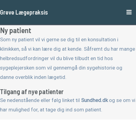
Gå
Ma
Greve Lægepraksis
til
M
indholdet
Ny patient
Som ny patient vil vi gerne se dig til en konsultation i
klinikken, så vi kan lære dig at kende. Såfremt du har mange
helbredsudfordringer vil du blive tilbudt en tid hos
sygeplejersken som vil gennemgå din sygehistorie og
danne overblik inden lægetid.
Tilgang af nye patienter
Se nedenstående eller følg linket til
Sundhed.dk
og se om vi
har mulighed for, at tage dig ind som patient.